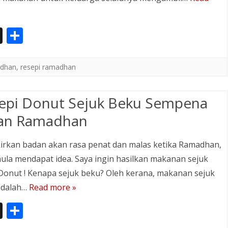
In
S
st
h
a
ar
dhan
,
resepi ramadhan
p
e
a
epi Donut Sejuk Beku Sempena
p
an Ramadhan
er
rkan badan akan rasa penat dan malas ketika Ramadhan,
ula mendapat idea. Saya ingin hasilkan makanan sejuk
Donut ! Kenapa sejuk beku? Oleh kerana, makanan sejuk
adalah…
Read more »
In
S
st
h