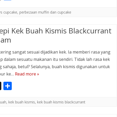
st
h
a
ar
vs cupcake
,
perbezaan muffin dan cupcake
p
e
a
epi Kek Buah Kismis Blackcurrant
p
dam
er
ering sangat sesuai dijadikan kek. Ia memberi rasa yang
p dalam sesuatu makanan itu sendiri. Tidak lah rasa kek
 sahaja, betul? Selalunya, buah kismis digunakan untuk
pur ke…
Read more »
In
S
st
h
a
ar
buah
,
kek buah kismis
,
kek buah kismis blackcurrant
p
e