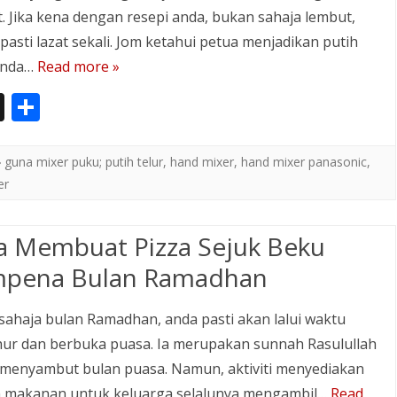
. Jika kena dengan resepi anda, bukan sahaja lembut,
pasti lazat sekali. Jom ketahui petua menjadikan putih
 anda…
Read more »
In
S
st
h
a
ar
guna mixer puku; putih telur
,
hand mixer
,
hand mixer panasonic
,
p
e
er
a
a Membuat Pizza Sejuk Beku
p
er
pena Bulan Ramadhan
sahaja bulan Ramadhan, anda pasti akan lalui waktu
ur dan berbuka puasa. Ia merupakan sunnah Rasulullah
menyambut bulan puasa. Namun, aktiviti menyediakan
h makanan untuk keluarga selalunya mengambil…
Read