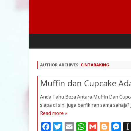
AUTHOR ARCHIVES:
CINTABAKING
Muffin dan Cupcake Ad
Anda Tahu Beza Antara Muffin Dan Cupcak
siapa di sini juga berfikiran sama sahaj
Read more »
F
T
E
W
G
Bl
M