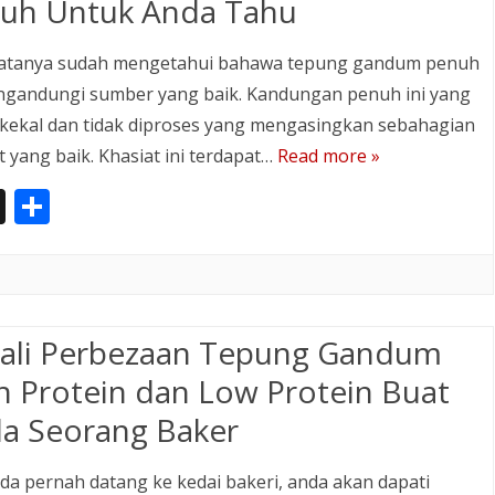
er
uh Untuk Anda Tahu
ratanya sudah mengetahui bahawa tepung gandum penuh
ngandungi sumber yang baik. Kandungan penuh ini yang
kekal dan tidak diproses yang mengasingkan sebahagian
t yang baik. Khasiat ini terdapat…
Read more »
In
S
st
h
a
ar
p
e
a
ali Perbezaan Tepung Gandum
p
h Protein dan Low Protein Buat
er
a Seorang Baker
nda pernah datang ke kedai bakeri, anda akan dapati