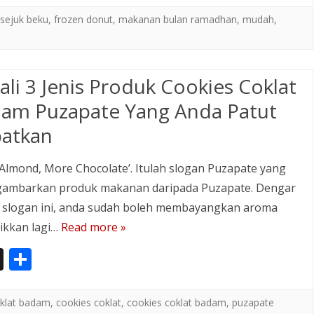
a
ar
sejuk beku
,
frozen donut
,
makanan bulan ramadhan
,
mudah
,
p
e
a
ali 3 Jenis Produk Cookies Coklat
p
er
am Puzapate Yang Anda Patut
atkan
Almond, More Chocolate’. Itulah slogan Puzapate yang
ambarkan produk makanan daripada Puzapate. Dengar
 slogan ini, anda sudah boleh membayangkan aroma
ikkan lagi…
Read more »
In
S
st
h
a
ar
oklat badam
,
cookies coklat
,
cookies coklat badam
,
puzapate