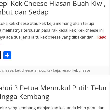
a
epi Kek Cheese Hiasan Buah Kiwi,
p
but dan Sedap
er
suka kek cheese atau kek keju memang akan teruja
a melihatnya tersusun pada rak kedai kek. Kek cheese ini
nya ada dua jenis iaitu kek cheese yang dibakar dan…
Read
»
In
S
st
h
a
ar
k cheese
,
kek cheese lembut
,
kek keju
,
resepi kek cheese
p
e
a
ahui 3 Petua Memukul Putih Telur
p
ingga Kembang
er
telur yang kembang menjadikan kek anda lebih gebu dan