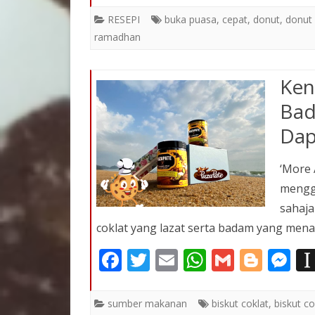
e
itt
ai
at
ai
g
ss
RESEPI
buka puasa
,
cepat
,
donut
,
donut 
b
er
l
s
l
g
e
ramadhan
o
A
er
n
o
p
Ken
g
k
p
er
Bad
Dap
‘More 
mengg
sahaja
coklat yang lazat serta badam yang mena
F
T
E
W
G
Bl
M
ac
w
m
h
m
o
e
e
itt
ai
at
ai
g
ss
sumber makanan
biskut coklat
,
biskut c