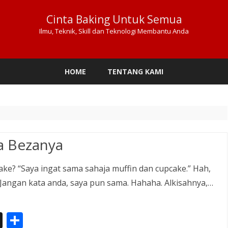
Cinta Baking Untuk Semua
Ilmu, Teknik, Skill dan Teknologi Membantu Anda
Skip
to
HOME
TENTANG KAMI
content
a Bezanya
e? “Saya ingat sama sahaja muffin dan cupcake.” Hah,
a? Jangan kata anda, saya pun sama. Hahaha. Alkisahnya,…
In
S